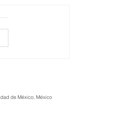
eli, Venezia, Four
ons Hotel reabre sus
tas
iudad de México, México
xión Turística