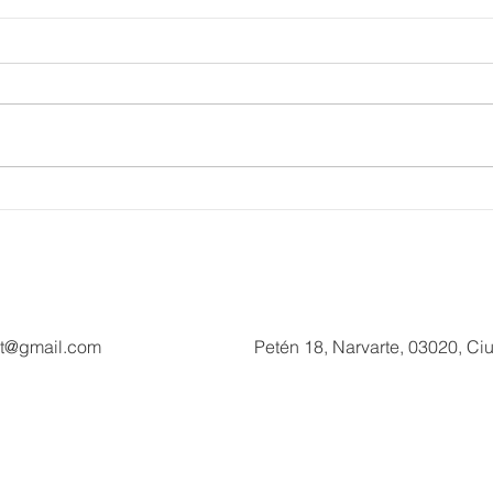
Supervisa Sectur avances del
Dani
Plan Tulum Renace en el
Seas
Parque del Jaguar
puer
ct@gmail.com
Petén 18, Narvarte, 03020, C
©2017 - Updated Cone