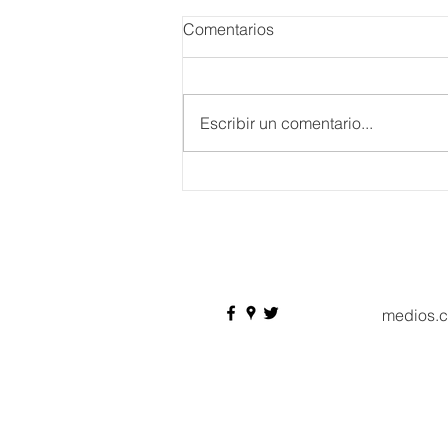
Comentarios
Escribir un comentario...
IBTM Americas 2026: la
industria de reuniones
acelera el paso con 4 mil
profesionales, 550
compradores y más de 9 mil
citas de negocio
medios.