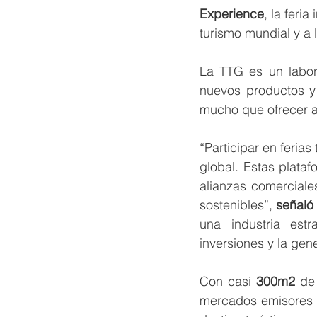
Experience
, la feri
turismo mundial y a l
La TTG es un labora
nuevos productos y 
mucho que ofrecer a
“Participar en ferias
global. Estas plataf
alianzas comerciales
sostenibles”, 
señaló
una industria est
inversiones y la gen
Con casi 
300m2
 de
mercados emisores i