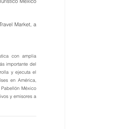
Turístico México 
ravel Market, a 
ica con amplia 
ás importante del 
olla y ejecuta el 
íses en América, 
 Pabellón México 
tivos y emisores a 