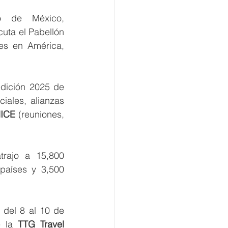
Continuando con el posicionamiento y fortalecimiento estratégico de México, 
cuta el Pabellón 
es en América, 
., en la edición 2025 de 
ales, alianzas 
ICE
 (reuniones, 
rajo a 15,800 
países y 3,500 
 del 8 al 10 de 
 la 
TTG Travel 