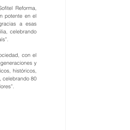
fitel Reforma, 
 potente en el 
racias a esas 
ia, celebrando 
ís”.
ciedad, con el 
 generaciones y 
s, históricos, 
, celebrando 80
dores”.