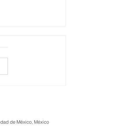
alece Gobierno municipal
oluca renovación del
o del Alfeñique con
s a las festividades de
de Muertos
iudad de México, México