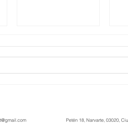
Más de 200 millones de
Fort
pesos de derrama dejará
de T
Hyrox a Acapulco, con este
Muse
deporte de alto rendimiento
mira
Día 
ct@gmail.com
Petén 18, Narvarte, 03020, C