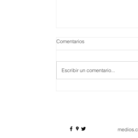
Comentarios
Escribir un comentario...
Danieli, Venezia, Four
Seasons Hotel reabre sus
puertas
medios.