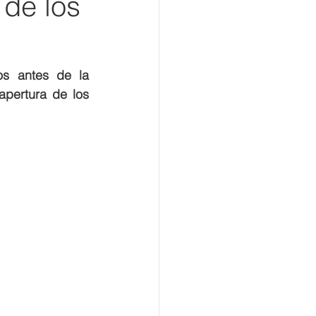
 de los
os antes de la 
pertura de los 