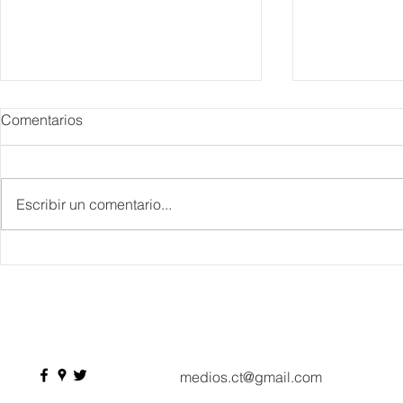
Comentarios
Escribir un comentario...
IBTM Americas 2026: la
Supervisa S
industria de reuniones
Plan Tulum 
acelera el paso con 4 mil
Parque del 
profesionales, 550
compradores y más de 9 mil
citas de negocio
medios.ct@gmail.com