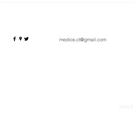
IBTM Americas 2026: la
Supervisa S
industria de reuniones
Plan Tulum 
acelera el paso con 4 mil
Parque del 
profesionales, 550
compradores y más de 9 mil
citas de negocio
medios.ct@gmail.com
Aviso 