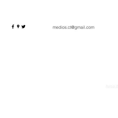
acelera el paso con 4 mil
Parque del 
profesionales, 550
compradores y más de 9 mil
citas de negocio
medios.ct@gmail.com
Aviso 