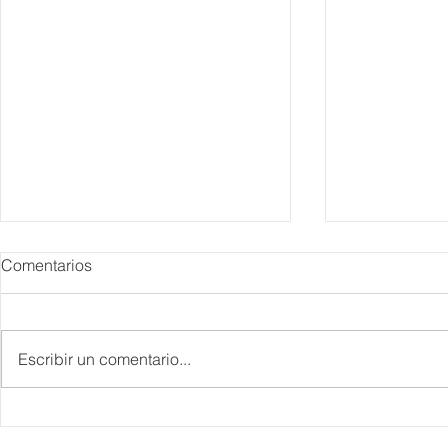
Comentarios
Escribir un comentario...
IBTM Americas 2026: la
Supervisa S
industria de reuniones
Plan Tulum 