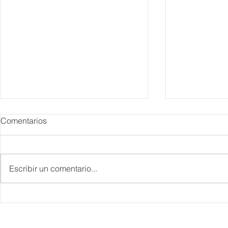
Comentarios
Escribir un comentario...
IBTM Americas 2026: la
Supervisa S
industria de reuniones
Plan Tulum 
acelera el paso con 4 mil
Parque del 