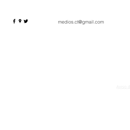
profesionales, 550
compradores y más de 9 mil
citas de negocio
medios.ct@gmail.com
Aviso 