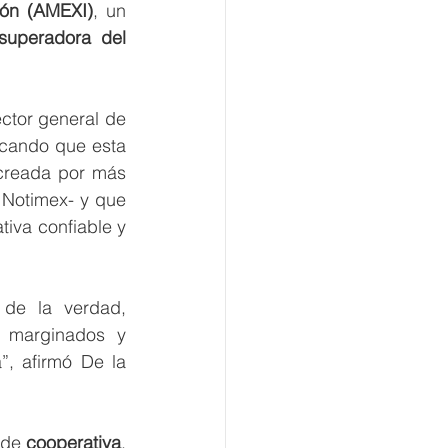
ión (AMEXI)
, un 
superadora del 
ector general de 
cando que esta 
creada por más 
 Notimex- y que 
iva confiable y 
de la verdad, 
e marginados y 
, afirmó De la 
 de 
cooperativa
, 