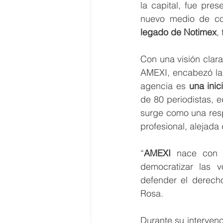
la capital, fue pres
nuevo medio de co
legado de Notimex
,
Con una visión clar
AMEXI, encabezó la 
agencia es 
una inic
de 80 periodistas, e
surge como una resp
profesional, alejada 
“
AMEXI 
nace con u
democratizar las v
defender el derecho
Rosa.
Durante su interven