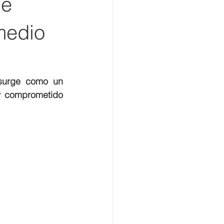
se
medio
surge como un 
y comprometido 