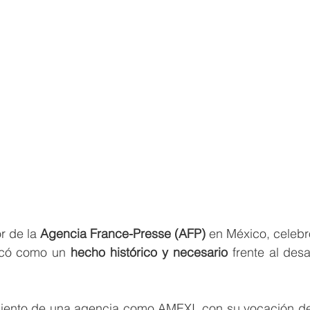
or de la 
Agencia France-Presse (AFP)
 en México, celebró
icó como un 
hecho histórico y necesario
 frente al desa
miento de una agencia como AMEXI, con su vocación de s