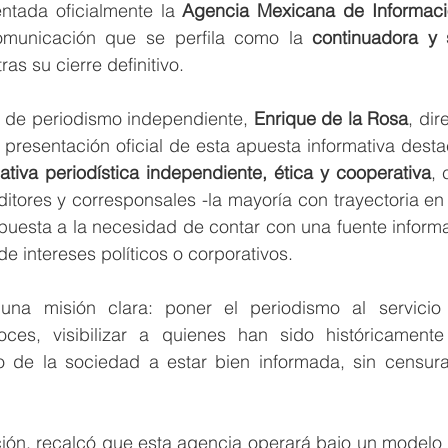
entada oficialmente la 
Agencia Mexicana de Informac
municación que se perfila como la 
continuadora y 
 tras su cierre definitivo.
a de periodismo independiente, 
Enrique de la Rosa
, dir
presentación oficial de esta apuesta informativa desta
iativa periodística independiente, ética y cooperativa
, 
ditores y corresponsales -la mayoría con trayectoria en
uesta a la necesidad de contar con una fuente informat
de intereses políticos o corporativos.
na misión clara: poner el periodismo al servicio 
oces, visibilizar a quienes han sido históricament
 de la sociedad a estar bien informada, sin censura”
ción, recalcó que esta agencia operará bajo un modelo