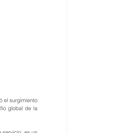
 el surgimiento 
fío global de la 
ervicio, es un 