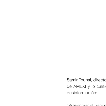
Samir Tounsi
, direct
de AMEXI y lo calif
desinformación:
“Presenciar el naci