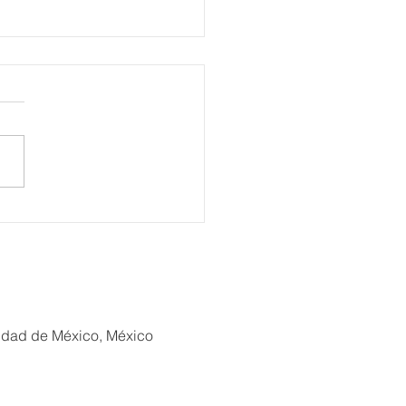
alece Gobierno municipal
oluca renovación del
o del Alfeñique con
s a las festividades de
de Muertos
iudad de México, México
xión Turística