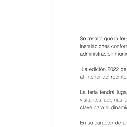
Se resaltó que la fer
instalaciones confor
administración munic
 La edición 2022 de la Expo Feria de Tulancingo contará con la seguridad necesaria tanto 
al interior del reci
La feria tendrá lug
visitantes además 
clave para el dinam
En su carácter de an