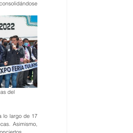
 consolidándose 
as del 
 lo largo de 17 
icas. Asimismo, 
onciertos.