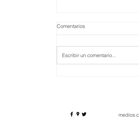
Comentarios
Escribir un comentario...
Danieli, Venezia, Four
Seasons Hotel reabre sus
puertas
medios.