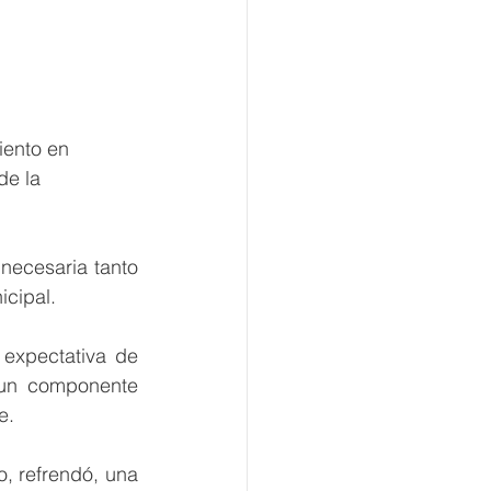
iento en  
de la 
icipal. 
 expectativa de 
 un componente 
e.
, refrendó, una 