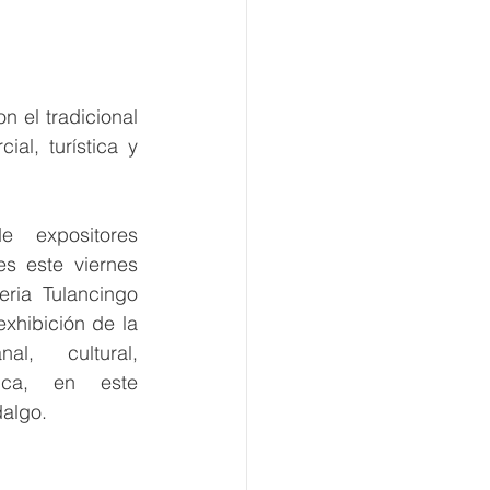
n el tradicional 
al, turística y 
 expositores 
es este viernes 
ria Tulancingo 
exhibición de la 
nal, cultural, 
ica, en este 
algo. 