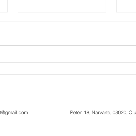
Más de 200 millones de
Fort
pesos de derrama dejará
de T
Hyrox a Acapulco, con este
Muse
deporte de alto rendimiento
mira
Día 
ct@gmail.com
Petén 18, Narvarte, 03020, C
©2017 - Updated Cone