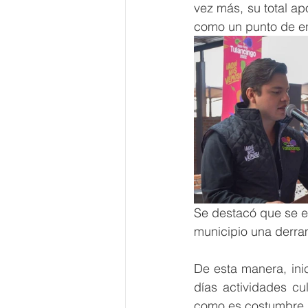
vez más, su total ap
como un punto de enc
Se destacó que se e
municipio una derra
De esta manera, inic
días actividades cul
como es costumbre p