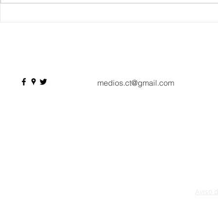
Danieli, Venezia, Four
Más de 200 
Seasons Hotel reabre sus
pesos de de
puertas
Hyrox a Aca
deporte de 
medios.ct@gmail.com
Aviso 