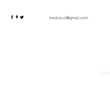
profesionales, 550
compradores y más de 9 mil
citas de negocio
medios.ct@gmail.com
Aviso 