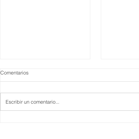
Comentarios
Escribir un comentario...
IBTM Americas 2026: la
Supervisa S
industria de reuniones
Plan Tulum 
acelera el paso con 4 mil
Parque del 