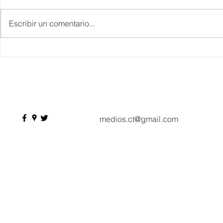
Escribir un comentario...
IBTM Americas 2026: la
Supervisa S
industria de reuniones
Plan Tulum 
acelera el paso con 4 mil
Parque del 
profesionales, 550
compradores y más de 9 mil
citas de negocio
medios.ct@gmail.com