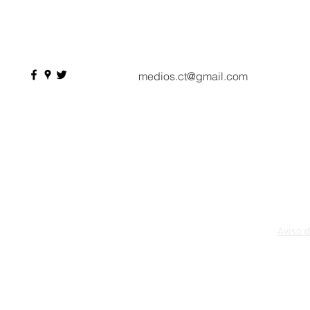
Seasons Hotel reabre sus
pesos de de
puertas
Hyrox a Aca
deporte de 
medios.ct@gmail.com
Aviso 