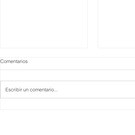
Comentarios
Escribir un comentario...
Danieli, Venezia, Four
Más de 200 
Seasons Hotel reabre sus
pesos de de
puertas
Hyrox a Aca
deporte de 