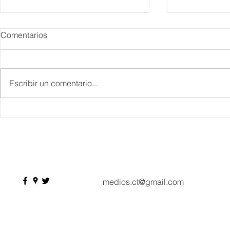
Comentarios
Escribir un comentario...
Danieli, Venezia, Four
Más de 200 
Seasons Hotel reabre sus
pesos de de
puertas
Hyrox a Aca
deporte de 
medios.ct@gmail.com