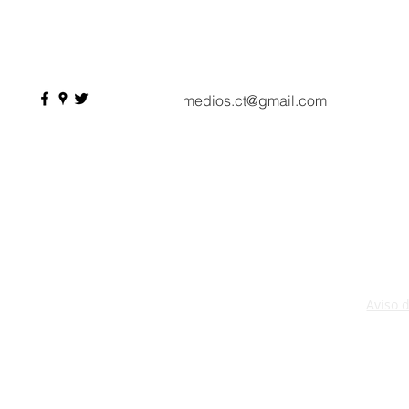
Seasons Hotel reabre sus
pesos de de
puertas
Hyrox a Aca
deporte de 
medios.ct@gmail.com
Aviso 