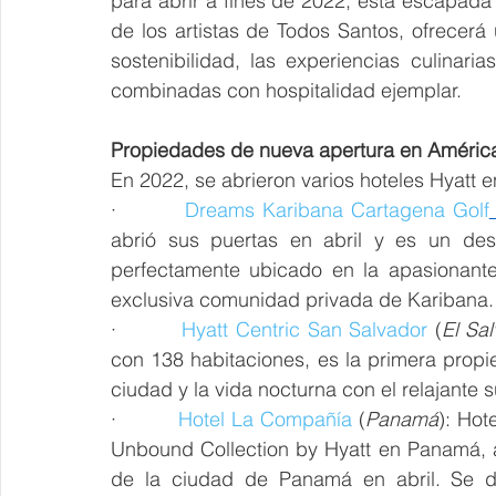
para abrir a fines de 2022, esta escapada 
de los artistas de Todos Santos, ofrecerá 
sostenibilidad, las experiencias culinar
combinadas con hospitalidad ejemplar.
Propiedades de nueva apertura en América 
En 2022, se abrieron varios hoteles Hyatt e
·         
Dreams Karibana Cartagena Golf
abrió sus puertas en abril y es un des
perfectamente ubicado en la apasionante
exclusiva comunidad privada de Karibana.
·         
Hyatt Centric San Salvador
 (
El Sa
con 138 habitaciones, es la primera propi
ciudad y la vida nocturna con el relajante 
·         
Hotel La Compañía
 (
Panamá
): Hot
Unbound Collection by Hyatt en Panamá, a
de la ciudad de Panamá en abril. Se dest