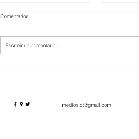
Comentarios
Escribir un comentario...
Gastronomía, enología,
Hidalgo reun
mixología y arte, “Festival
lugar las de
Gema”, en SMA la joya de
“Pueblos co
México
medios.ct@gmail.com