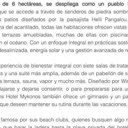
el, de 6 hectáreas, se despliega como un pueblo í
que se accede a través de senderos de piedra sombre
os patios diseñados por la paisajista Helli Pangalou
ra del acantilado, todas las habitaciones ofrecen vistas
terrazas amuebladas, muchas de ellas con piscinas
 el océano. Con un enfoque integral en prácticas sosten
desalinizada, energía solar y una gestión avanzada de r
periencia de bienestar integral con siete salas de tratam
s y una suite más amplia, además de un pabellón de spa 
a terraza, sauna, vapor y mucho más. Diseñado por Wimb
lajarse y dejarse consentir, o para prepararse para u
ns Hotel Mykonos también ofrece un gimnasio y un pa
que deseen mantener su rutina durante las vacaciones.
 famosa por sus beach clubs, quienes busquen algo m
n que bajar la ladera hasta la playa privada del hotel