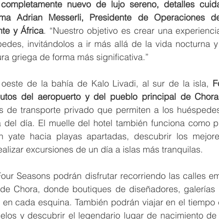
 completamente nuevo de lujo sereno, detalles cuida
rma Adrian Messerli, Presidente de Operaciones de
te y África
. “Nuestro objetivo es crear una experienc
des, invitándolos a ir más allá de la vida nocturna y 
ura griega de forma más significativa.”
oeste de la bahía de Kalo Livadi, al sur de la isla, 
F
utos del aeropuerto y del pueblo principal de Chora
s de transporte privado que permiten a los huéspedes d
a del día. El muelle del hotel también funciona como p
n yate hacia playas apartadas, descubrir los mejore
realizar excursiones de un día a islas más tranquilas.
ur Seasons podrán disfrutar recorriendo las calles em
 de Chora, donde boutiques de diseñadores, galerías d
 en cada esquina. También podrán viajar en el tiempo c
Delos y descubrir el legendario lugar de nacimiento de