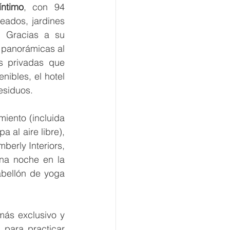
ntimo
, con 94 
ados, jardines 
. Gracias a su 
 panorámicas al 
 privadas que 
ibles, el hotel 
esiduos.
iento (incluida 
al aire libre), 
erly Interiors, 
na noche en la 
bellón de yoga 
ás exclusivo y 
 para practicar 