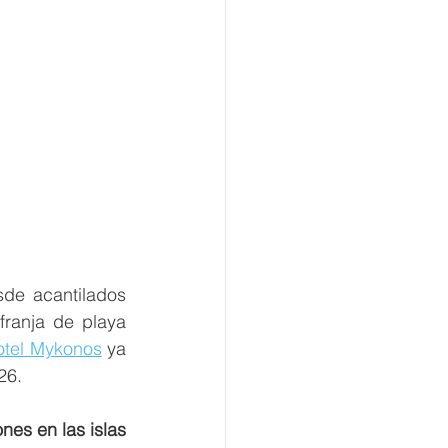
e acantilados 
ranja de playa 
otel Mykonos
 ya 
26.
es en las islas 