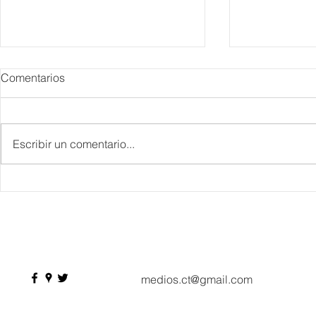
Comentarios
Escribir un comentario...
Danieli, Venezia, Four
Más de 200 
Seasons Hotel reabre sus
pesos de de
puertas
Hyrox a Aca
deporte de 
medios.ct@gmail.com