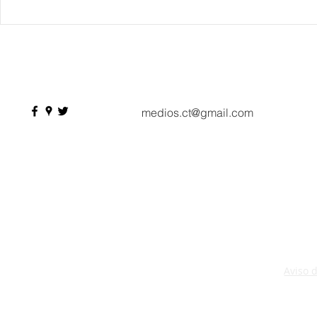
Danieli, Venezia, Four
Más de 200 
Seasons Hotel reabre sus
pesos de de
puertas
Hyrox a Aca
deporte de 
medios.ct@gmail.com
Aviso 