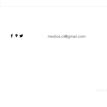
IBTM Americas 2026: la
Supervisa S
industria de reuniones
Plan Tulum 
acelera el paso con 4 mil
Parque del 
profesionales, 550
compradores y más de 9 mil
citas de negocio
medios.ct@gmail.com
Aviso 