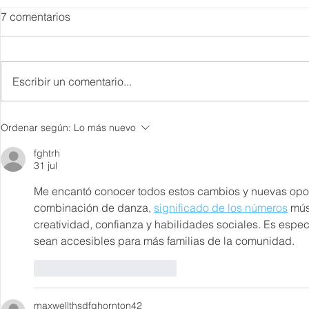
7 comentarios
Escribir un comentario...
Danieli, Venezia, Four
Más de 200 
Ordenar según:
Lo más nuevo
Seasons Hotel reabre sus
pesos de de
puertas
Hyrox a Aca
fghtrh
31 jul
deporte de 
Me encantó conocer todos estos cambios y nuevas opor
combinación de danza, 
significado de los números
 mús
creatividad, confianza y habilidades sociales. Es espe
sean accesibles para más familias de la comunidad.
Me gusta
Reaccionar
maxwellthsdfghornton42