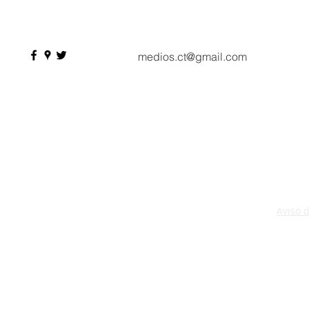
profesionales, 550
compradores y más de 9 mil
citas de negocio
medios.ct@gmail.com
Aviso 