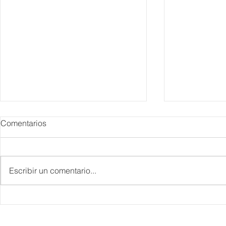
Comentarios
Escribir un comentario...
IBTM Americas 2026: la
Supervisa S
industria de reuniones
Plan Tulum 
acelera el paso con 4 mil
Parque del 