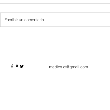
Escribir un comentario...
IBTM Americas 2026: la
Supervisa S
industria de reuniones
Plan Tulum 
acelera el paso con 4 mil
Parque del 
profesionales, 550
compradores y más de 9 mil
citas de negocio
medios.ct@gmail.com