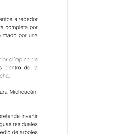
antos alrededor 
ta completa por 
ximado por una 
or olímpico de 
s dentro de la 
echa.
ara Michoacán, 
etende invertir 
guas residuales 
edio de arboles 