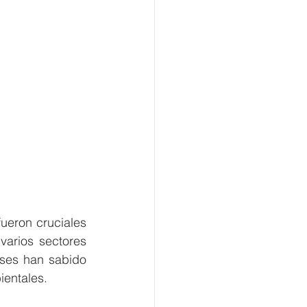
eron cruciales 
arios sectores 
ses han sabido 
ientales.