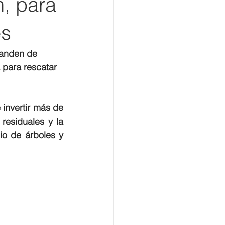
n, para
es
randen de 
 para rescatar 
invertir más de 
esiduales y la 
o de árboles y 