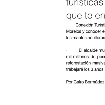
turística
que te e
·       
Conexión Turíst
Morelos y conocer el
los mantos acuíferos
·         
El alcalde mu
mil millones de pes
reforestación masiv
trabajará los 3 años
Por Cairo Bermúdez