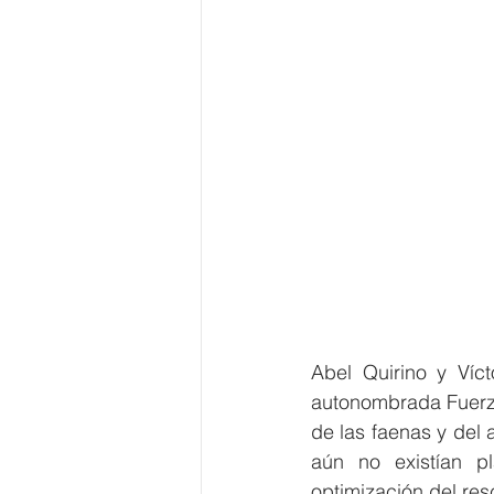
Abel Quirino y Víc
autonombrada Fuerza
de las faenas y del
aún no existían pla
optimización del res