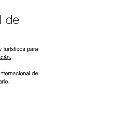
l de
turísticos para 
acán.
nternacional de 
rio.