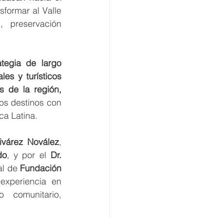
formar al Valle 
 preservación 
tegia de largo 
alcance que integra esfuerzos académicos, científicos, sociales, ambientales y turísticos 
s de la región,
os destinos con 
ca Latina.
livárez Novález
, 
do
, y por el 
Dr. 
al de 
Fundación 
xperiencia en 
 comunitario, 