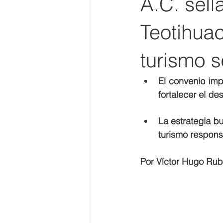
A.C. sell
Teotihuac
turismo s
El convenio imp
fortalecer el de
La estrategia b
turismo responsa
Por Víctor Hugo Rub