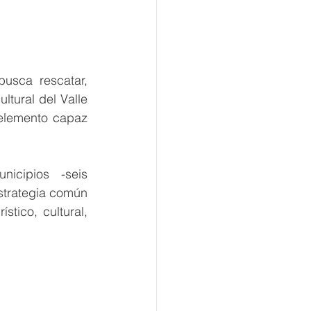
usca rescatar, 
ltural del Valle 
elemento capaz 
icipios -seis 
strategia común 
tico, cultural, 