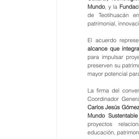
Mundo
, y la 
Fundaci
de Teotihuacán en 
patrimonial, innovac
El acuerdo represe
para impulsar proy
preserven su patrimo
mayor potencial para
La firma del conve
Coordinador Gener
Carlos Jesús Gómez
Mundo Sustentable
proyectos relacio
educación, patrimonio