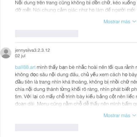
Nội dung trên trang cũng không bị dồn chữ, kéo xuống l
đỡ mệt. Nói chung cảm giác như họ làm để người mới 
Mostrar más
Me gusta
Reaccionar
jennysilva3.2.3.12
02 jul
ball88.art
 mình thấy bạn bè nhắc hoài nên tối qua rảnh r
không đọc sâu nội dung đâu, chủ yếu xem cách họ bày 
đầu tiên là trang nhìn khá thoáng, không bị nhồi chữ n
chia nội dung thành từng khối rõ ràng, nhìn phát biết 
tìm. Với lại có mấy chỗ trình bày kiểu bảng cột nên liế
đoạn dài. Menu cũng nằm chỗ dễ thấy nên mình bấm qu
Mostrar más
Me gusta
Reaccionar