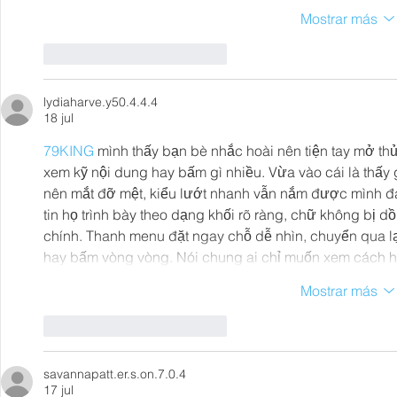
Mostrar más
Me gusta
Reaccionar
lydiaharve.y50.4.4.4
18 jul
79KING
 mình thấy bạn bè nhắc hoài nên tiện tay mở th
xem kỹ nội dung hay bấm gì nhiều. Vừa vào cái là thấy 
nên mắt đỡ mệt, kiểu lướt nhanh vẫn nắm được mình đ
tin họ trình bày theo dạng khối rõ ràng, chữ không bị d
chính. Thanh menu đặt ngay chỗ dễ nhìn, chuyển qua l
hay bấm vòng vòng. Nói chung ai chỉ muốn xem cách họ 
Mostrar más
Me gusta
Reaccionar
savannapatt.er.s.on.7.0.4
17 jul