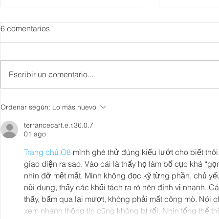
6 comentarios
Escribir un comentario...
Gastronomía, enología,
Hidalgo reun
Ordenar según:
Lo más nuevo
mixología y arte, “Festival
lugar las de
Gema”, en SMA la joya de
“Pueblos co
terrancecart.e.r.36.0.7
01 ago
México
Trang chủ O8
 mình ghé thử đúng kiểu lướt cho biết thô
giao diện ra sao. Vào cái là thấy họ làm bố cục khá “g
nhìn đỡ mệt mắt. Mình không đọc kỹ từng phần, chủ yế
nội dung, thấy các khối tách ra rõ nên định vị nhanh. C
thấy, bấm qua lại mượt, không phải mất công mò. Nói c
xem nhanh thông tin cũng không bị rối. Nhìn tổng thể t