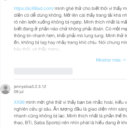
https://sc88ad.com/
 mình ghé thử cho biết thôi vì thấy 
diện có dễ dùng không. Mở lên cái thấy trang tải khá nh
rõ nên lướt xuống không bị ngợp. Mình thích nhất là mấy
biết đang ở phần nào chứ không phải đoán. Có một mục 
thông tin nhanh hơn, khỏi phải mò lung tung. Mình thử 
ổn, không bị lag hay nhảy trang khó chịu. Nói chung mì
bày thôi, và thấy menu…
Mostrar más
Me gusta
Reaccionar
jennysilva3.2.3.12
09 jul
XX88
 mình mới ghé thử vì thấy bạn bè nhắc hoài, kiểu 
nghiên cứu gì sâu. Ấn tượng đầu là giao diện nhìn sán
nhanh cũng không bị lạc. Mình thích nhất là phần thể t
thao, BTi, Saba Sports) nên nhìn phát là hiểu đang ở kh