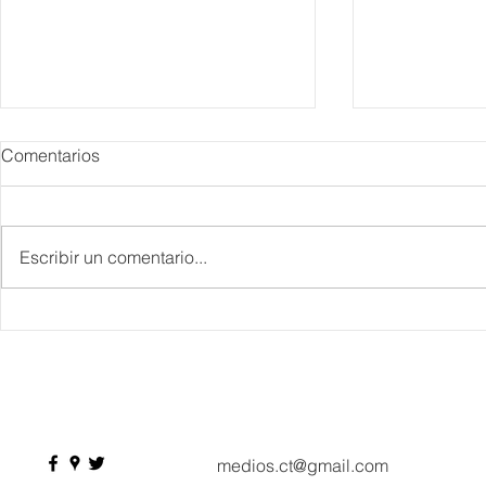
Comentarios
Escribir un comentario...
IBTM Americas 2026: la
Supervisa S
industria de reuniones
Plan Tulum 
acelera el paso con 4 mil
Parque del 
profesionales, 550
compradores y más de 9 mil
citas de negocio
medios.ct@gmail.com