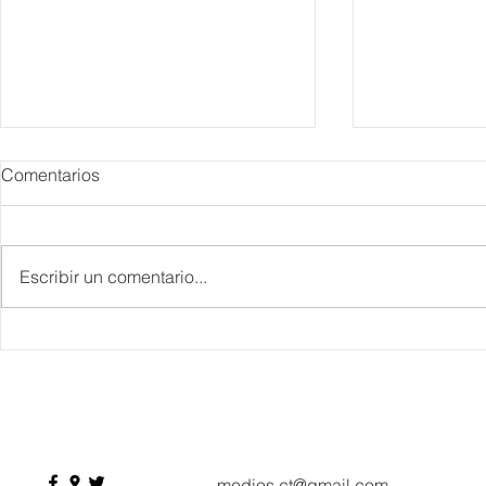
Comentarios
Escribir un comentario...
Danieli, Venezia, Four
Más de 200 
Seasons Hotel reabre sus
pesos de de
puertas
Hyrox a Aca
deporte de 
medios.ct@gmail.com