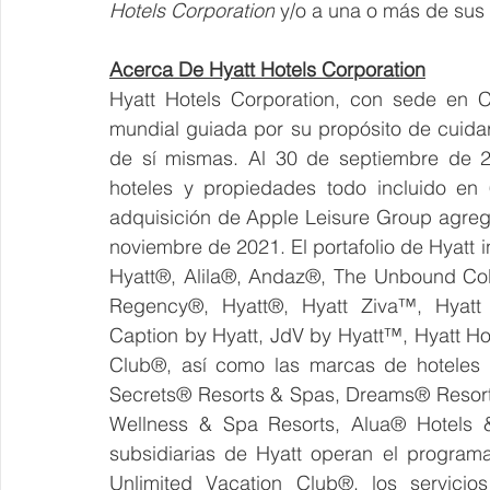
Hotels Corporation
 y/o a una o más de sus f
Acerca De Hyatt Hotels Corporation
Hyatt Hotels Corporation, con sede en C
mundial guiada por su propósito de cuida
de sí mismas. Al 30 de septiembre de 20
hoteles y propiedades todo incluido en 
adquisición de Apple Leisure Group agregó
noviembre de 2021. El portafolio de Hyatt i
Hyatt®, Alila®, Andaz®, The Unbound Coll
Regency®, Hyatt®, Hyatt Ziva™, Hyatt 
Caption by Hyatt, JdV by Hyatt™, Hyatt H
Club®
, así como las marcas de hoteles 
Secrets® Resorts & Spas, Dreams® Resort
Wellness & Spa Resorts, Alua® Hotels 
subsidiarias de Hyatt operan el program
Unlimited Vacation Club®, los servici