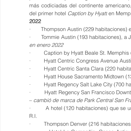
más codiciadas del continente americano,
del primer hotel 
Caption by Hyatt
 en Memph
2022
·       Thompson Austin (229 habitaciones) e
·       Tommie Austin (193 habitaciones), a 
en enero 2022
·         Caption by Hyatt Beale St. Memph
·         Hyatt Centric Congress Avenue Aust
·         Hyatt Centric Santa Clara (220 habi
·         Hyatt House Sacramento Midtown (
·         Hyatt Regency Salt Lake City (700 h
·         Hyatt Regency San Francisco Dow
– 
cambió de marca de Park Central San Fr
·         A hotel (120 habitaciones) que se 
R.I.
·         Thompson Denver (216 habitacione