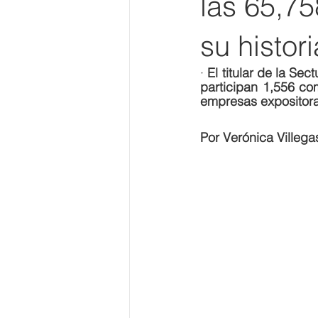
las 65,75
su histor
· 
El titular de la Se
participan 1,556 co
empresas expositora
Por Verónica Villega