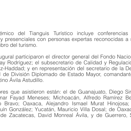
ico del Tianguis Turístico incluye conferencias m
s y presenciales con personas expertas reconocidas a n
ubro del turismo.
ugural participaron el director general del Fondo Naci
May Rodríguez; el subsecretario de Calidad y Regulació
Haddad; y en representación del secretario de la De
al de División Diplomado de Estado Mayor, comandant
ino Ávila Astudillo.
res que asistieron están: el de Guanajuato, Diego Si
Omar Fayad Meneses; Michoacán, Alfredo Ramírez Bed
 Bravo; Oaxaca, Alejandro Ismael Murat Hinojosa; 
ín González; Yucatán, Mauricio Villa Dosal; de Oaxac
 de Zacatecas, David Monreal Ávila, y de Guerrero, 