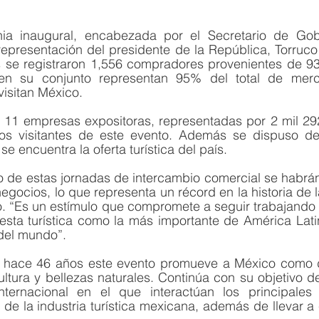
ia inaugural, encabezada por el Secretario de Gob
epresentación del presidente de la República, Torruco 
s se registraron 1,556 compradores provenientes de 9
en su conjunto representan 95% del total de merc
visitan México. 
11 empresas expositoras, representadas por 2 mil 29
los visitantes de este evento. Además se dispuso de
e encuentra la oferta turística del país.
o de estas jornadas de intercambio comercial se habrán
negocios, lo que representa un récord en la historia de l
co. “Es un estímulo que compromete a seguir trabajando 
iesta turística como la más importante de América Lati
del mundo”.
hace 46 años este evento promueve a México como des
cultura y bellezas naturales. Continúa con su objetivo de
nternacional en el que interactúan los principales
e la industria turística mexicana, además de llevar a 