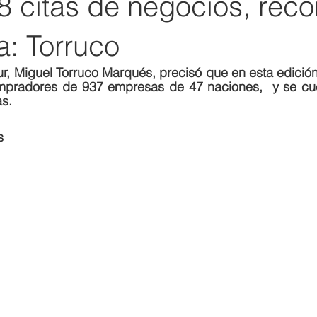
8 citas de negocios, réco
ia: Torruco
ctur, Miguel Torruco Marqués, precisó que en esta edición
mpradores de 937 empresas de 47 naciones,  y se cue
s.
s