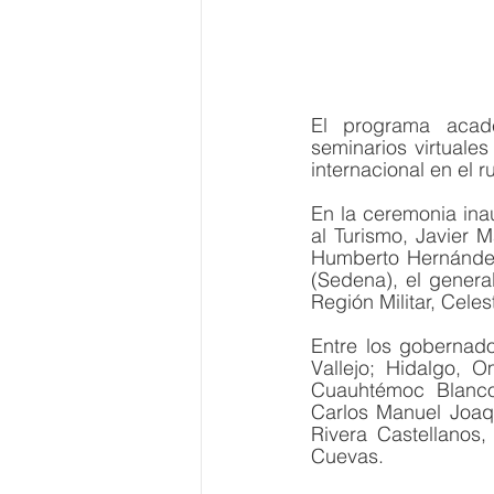
El programa académ
seminarios virtuale
internacional en el r
En la ceremonia ina
al Turismo, Javier 
Humberto Hernández-
(Sedena), el gener
Región Militar, Celest
Entre los gobernado
Vallejo; Hidalgo, 
Cuauhtémoc Blanco
Carlos Manuel Joaqu
Rivera Castellanos,
Cuevas.