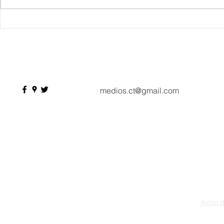
Danieli, Venezia, Four
Más de 200 
Seasons Hotel reabre sus
pesos de de
puertas
Hyrox a Aca
deporte de 
medios.ct@gmail.com
Aviso 