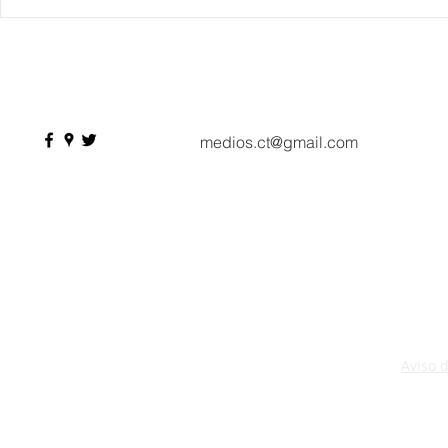
Danieli, Venezia, Four
Más de 200 
Seasons Hotel reabre sus
pesos de de
puertas
Hyrox a Aca
deporte de 
medios.ct@gmail.com
Aviso 