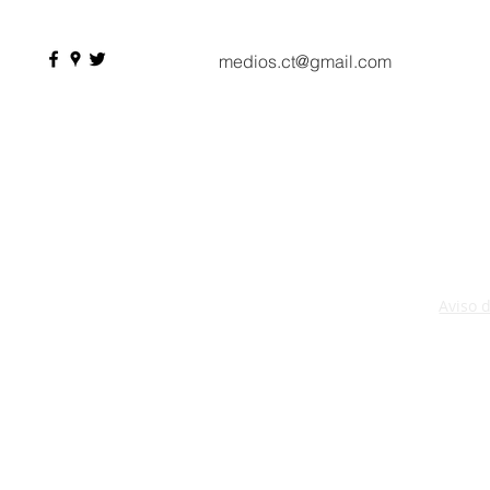
compradores y más de 9 mil
citas de negocio
medios.ct@gmail.com
Aviso 