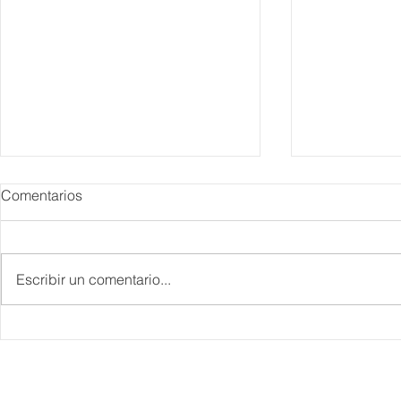
Comentarios
Escribir un comentario...
IBTM Americas 2026: la
Supervisa S
industria de reuniones
Plan Tulum 
acelera el paso con 4 mil
Parque del 
profesionales, 550