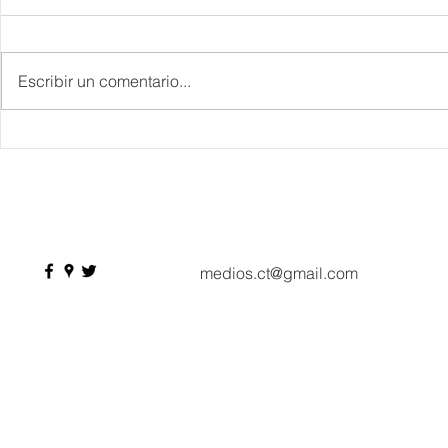
Escribir un comentario...
Danieli, Venezia, Four
Más de 200 
Seasons Hotel reabre sus
pesos de de
puertas
Hyrox a Aca
deporte de 
medios.ct@gmail.com