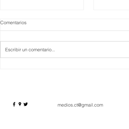
Comentarios
Escribir un comentario...
IBTM Americas 2026: la
Supervisa S
industria de reuniones
Plan Tulum 
acelera el paso con 4 mil
Parque del 
profesionales, 550
compradores y más de 9 mil
citas de negocio
medios.ct@gmail.com