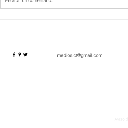
Escribir un comentario...
IBTM Americas 2026: la
Supervisa S
industria de reuniones
Plan Tulum 
acelera el paso con 4 mil
Parque del 
profesionales, 550
compradores y más de 9 mil
citas de negocio
medios.ct@gmail.com
Aviso 