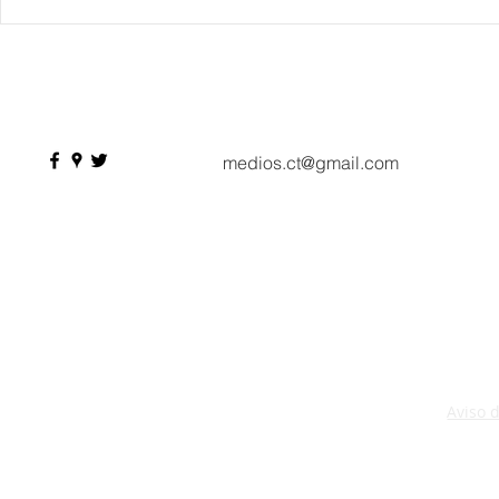
Danieli, Venezia, Four
Más de 200 
Seasons Hotel reabre sus
pesos de de
puertas
Hyrox a Aca
deporte de 
medios.ct@gmail.com
Aviso 