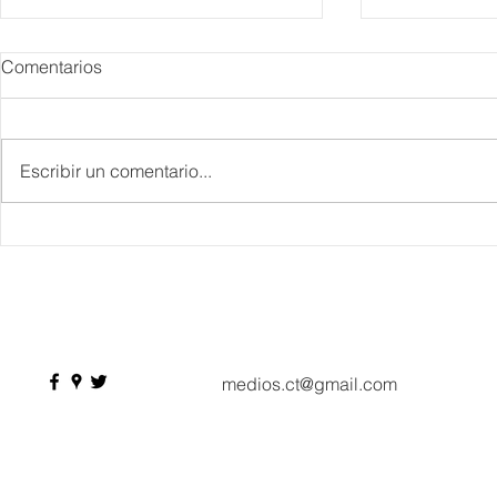
Comentarios
Escribir un comentario...
IBTM Americas 2026: la
Supervisa S
industria de reuniones
Plan Tulum 
acelera el paso con 4 mil
Parque del 
profesionales, 550
compradores y más de 9 mil
citas de negocio
medios.ct@gmail.com