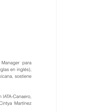
 Manager para 
las en inglés), 
icana, sostiene 
n IATA-Canaero, 
intya Martínez 