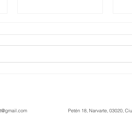
Más de 200 millones de
Fort
pesos de derrama dejará
de T
Hyrox a Acapulco, con este
Muse
deporte de alto rendimiento
mira
Día 
ct@gmail.com
Petén 18, Narvarte, 03020, C