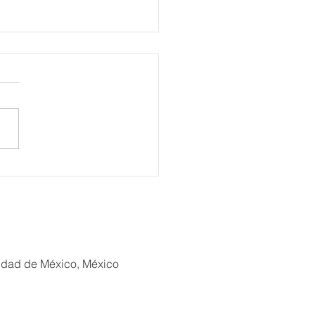
alece Gobierno municipal
oluca renovación del
o del Alfeñique con
s a las festividades de
de Muertos
iudad de México, México