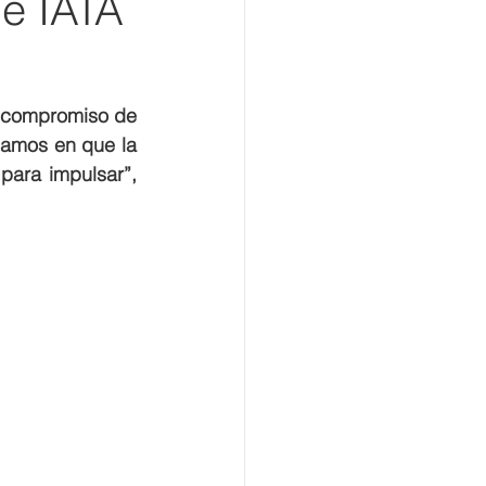
e IATA
u compromiso de 
iamos en que la 
ara impulsar”, 