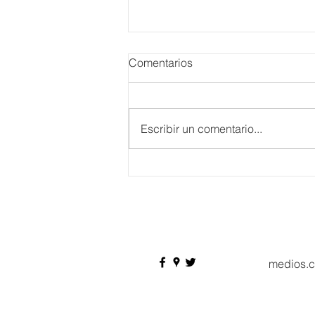
Comentarios
Escribir un comentario...
Danieli, Venezia, Four
Seasons Hotel reabre sus
puertas
medios.