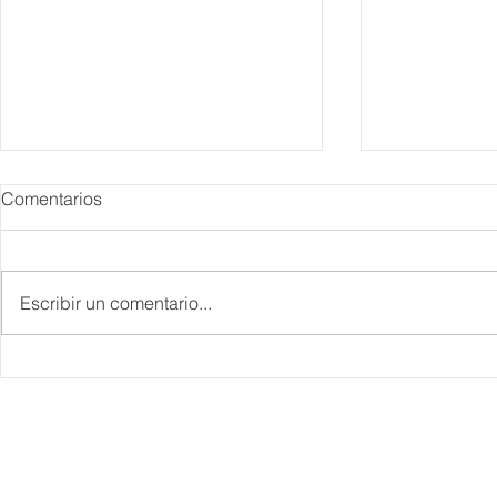
Comentarios
Escribir un comentario...
Danieli, Venezia, Four
Más de 200 
Seasons Hotel reabre sus
pesos de de
puertas
Hyrox a Aca
deporte de 