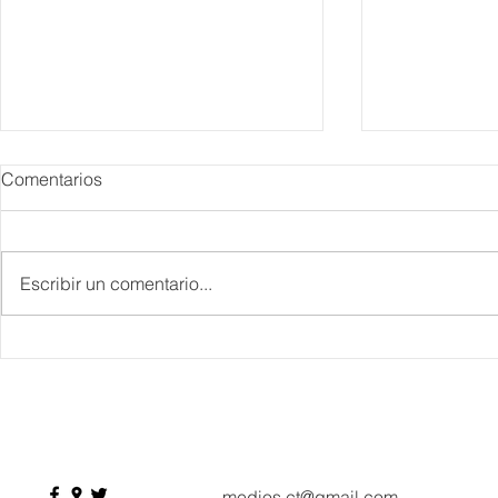
Comentarios
Escribir un comentario...
IBTM Americas 2026: la
Supervisa S
industria de reuniones
Plan Tulum 
acelera el paso con 4 mil
Parque del 
profesionales, 550
compradores y más de 9 mil
citas de negocio
medios.ct@gmail.com