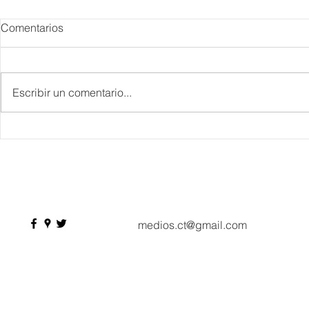
Comentarios
Escribir un comentario...
Vivimos el mayor ecosistema
Mundial 202
digital jamás construido y
capitalizó 
esto nos está enseñando el
no alcanzó 
futuro en ciberseguridad
turística pre
Deloitte
medios.ct@gmail.com