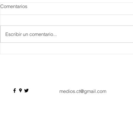
Comentarios
Escribir un comentario...
IBTM Americas 2026: la
Supervisa S
industria de reuniones
Plan Tulum 
acelera el paso con 4 mil
Parque del 
profesionales, 550
compradores y más de 9 mil
citas de negocio
medios.ct@gmail.com