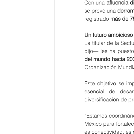
Con una 
afluencia d
se prevé una 
derram
registrado 
más de 75
Un futuro ambicioso
La titular de la Sect
dijo— les ha puesto
del mundo hacia 20
Organización Mundia
Este objetivo se im
esencial de desar
diversificación de p
“Estamos coordinánd
México para fortalec
es conectividad, es 