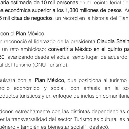
iaria estimada de 10 mil personas
 en el recinto ferial de
a económica superior a los 1,380 millones de pesos
. A
 mil citas de negocios
, un récord en la historia del Tian
 con el Plan México
ur reconoció el liderazgo de la presidenta 
Claudia She
 un reto ambicioso: 
convertir a México en el quinto pa
30
, avanzando desde el actual sexto lugar, de acuerdo 
l del Turismo (ONU-Turismo).
pulsará con el 
Plan México
, que posiciona al turismo
rollo económico y social, con énfasis en la soste
roductos turísticos y un enfoque de inclusión comunitari
onos estrechamente con las distintas dependencias d
er la transversalidad del sector. Turismo es cultura, es 
género y también es bienestar social”, destacó.