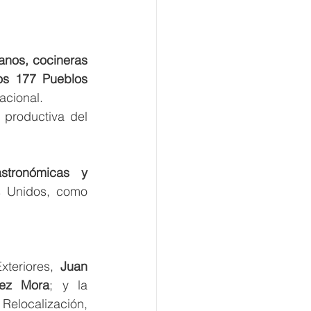
sanos, cocineras 
os 177 Pueblos 
acional.
productiva del 
stronómicas y 
s Unidos, como 
teriores, 
Juan 
dez Mora
; y la 
coordinadora del Consejo Asesor de Desarrollo Económico Regional y Relocalización, 