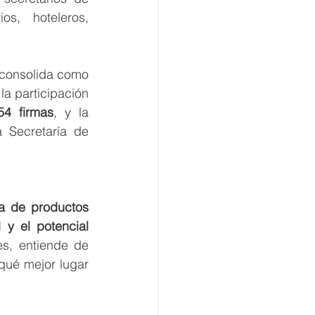
s, hoteleros, 
El evento, que se realiza por primera vez en la costa de Baja California, se consolida como 
 la participación 
4 firmas
, y la 
a Secretaría de 
na de productos 
 y el potencial 
es, entiende de 
ué mejor lugar 