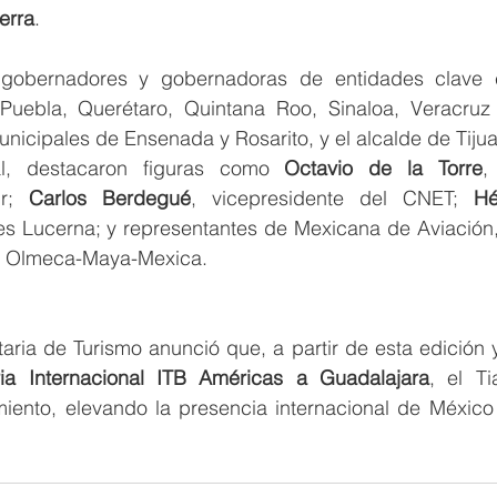
erra
.
n gobernadores y gobernadoras de entidades clave 
Puebla, Querétaro, Quintana Roo, Sinaloa, Veracruz 
nicipales de Ensenada y Rosarito, y el alcalde de Tiju
al, destacaron figuras como 
Octavio de la Torre
,
r; 
Carlos Berdegué
, vicepresidente del CNET; 
Hé
es Lucerna; y representantes de Mexicana de Aviación, 
o Olmeca-Maya-Mexica.
taria de Turismo anunció que, a partir de esta edición y
ria Internacional ITB Américas a Guadalajara
, el Ti
miento, elevando la presencia internacional de México