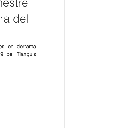
mestre
ra del
os en derrama 
 del Tianguis 