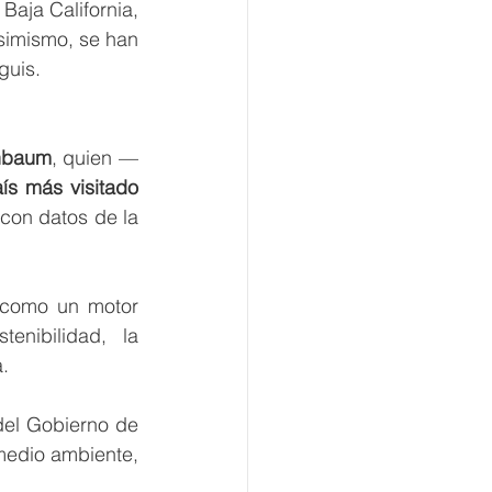
 Baja California, 
simismo, se han 
guis.
inbaum
, quien —
ís más visitado 
con datos de la 
 como un motor 
nibilidad, la 
a.
el Gobierno de 
medio ambiente, 