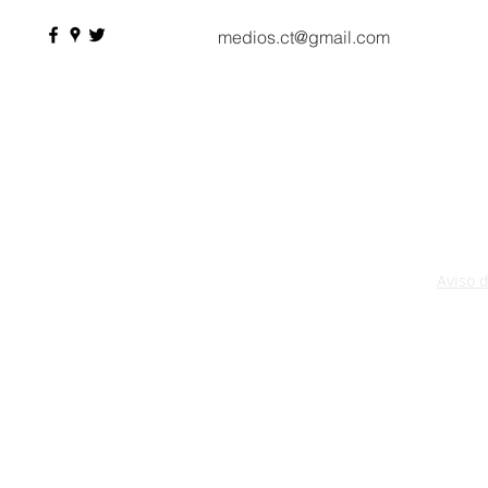
citas de negocio
medios.ct@gmail.com
Aviso 