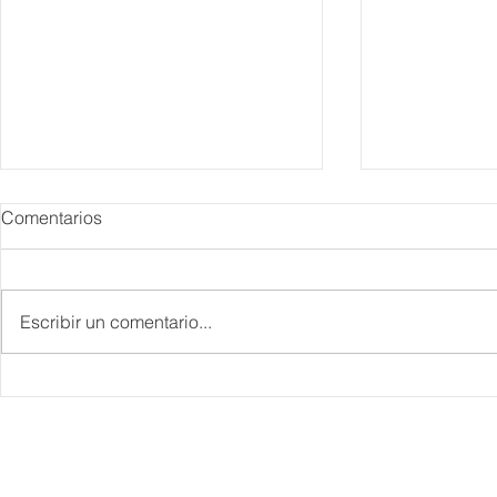
Comentarios
Escribir un comentario...
IBTM Americas 2026: la
Supervisa S
industria de reuniones
Plan Tulum 
acelera el paso con 4 mil
Parque del 
profesionales, 550
compradores y más de 9 mil