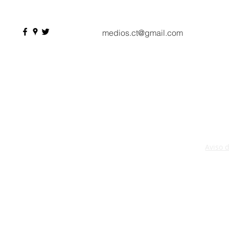
profesionales, 550
compradores y más de 9 mil
citas de negocio
medios.ct@gmail.com
Aviso 