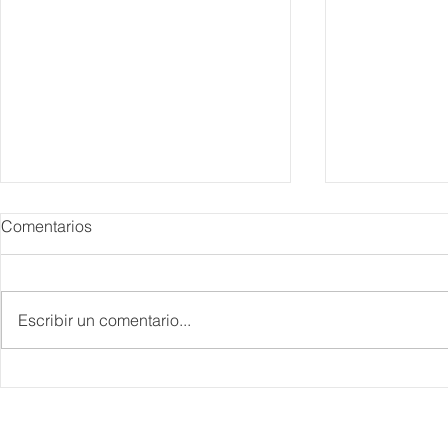
Comentarios
Escribir un comentario...
IBTM Americas 2026: la
Supervisa S
industria de reuniones
Plan Tulum 
acelera el paso con 4 mil
Parque del 