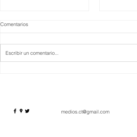
Comentarios
Escribir un comentario...
Danieli, Venezia, Four
Más de 200 
Seasons Hotel reabre sus
pesos de de
puertas
Hyrox a Aca
deporte de 
medios.ct@gmail.com