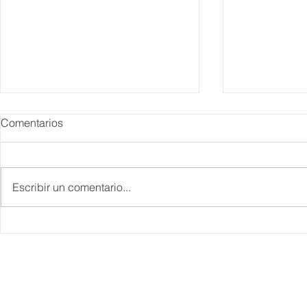
Comentarios
Escribir un comentario...
Danieli, Venezia, Four
Más de 200 
Seasons Hotel reabre sus
pesos de de
puertas
Hyrox a Aca
deporte de 