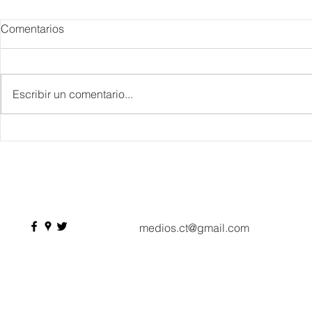
Comentarios
Escribir un comentario...
Danieli, Venezia, Four
Más de 200 
Seasons Hotel reabre sus
pesos de de
puertas
Hyrox a Aca
deporte de 
medios.ct@gmail.com