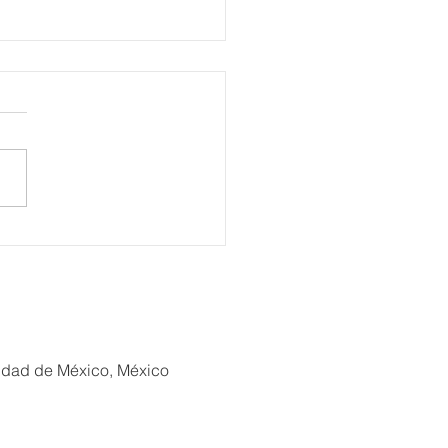
eli, Venezia, Four
ons Hotel reabre sus
tas
iudad de México, México
xión Turística